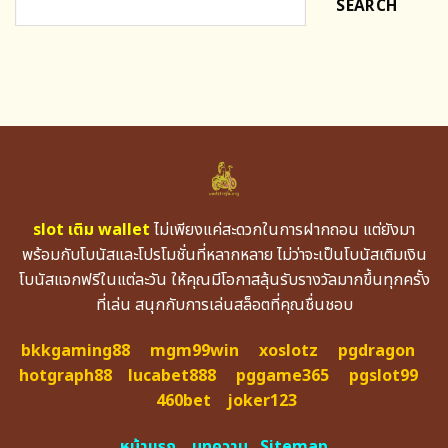
SEARCH
slot เติม wallet
ไม่เพียงแค่สะดวกในการฝากถอน แต่ยังมา
พร้อมกับโบนัสและโปรโมชั่นที่หลากหลาย ไม่ว่าจะเป็นโบนัสเติมเงิน
โบนัสแจกฟรีในแต่ละวัน ให้คุณมีโอกาสลุ้นรับรางวัลมากขึ้นทุกครั้ง
ที่เล่น สนุกกับการเล่นสล็อตที่คุณชื่นชอบ
bkkgaming88
mgm99win
xoslotz
pgdragon
hotgraph88
lucabet888
pggame365
pgslot99
460bet
joker123
หน้าแรก
บทความ
Sitemap